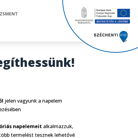
DZSMENT
egíthessünk!
ől
jelen vagyunk a napelem
lezésében
óriás napelemeit
alkalmazzuk,
óbb termelést tesznek lehetővé