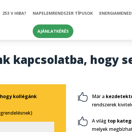
253 V HIBA?
NAPELEMRENDSZER TÍPUSOK
ENERGIAMENE
AJÁNLATKÉRÉS
nk kapcsolatba, hogy s

, hogy kollégánk
Már a
kezdetekt
rendszerek kivite
egrendelésnek)

A világ
top kateg
melyek megbízhat