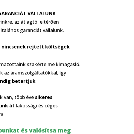
GARANCIÁT VÁLLALUNK
nkre, az átlagtól eltérően
ltalános garanciát vállalunk.
,
nincsenek rejtett költségek
lmazottaink szakértelme kimagasló.
nk az áramszolgáltatókkal, így
ndig betartjuk
nk van, több éve
sikeres
unk át
lakossági és céges
ra
apunkat és valósítsa meg