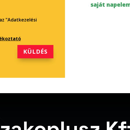
saját napelem
az "Adatkezelési
jékoztató
KÜLDÉS
zakoplusz Kf