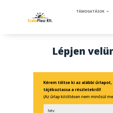
TÁMOGATÁSOK
Lépjen velü
Kérem töltse ki az alábbi űrlapot
tájékoztassa a részletekről!
(Az űrlap kitöltésen nem minősül m