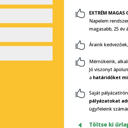

EXTRÉM MAGAS 
Napelem rendszeri
magasabb, 25 év á

Áraink kedvezőek

Mérnökeink, alka
Jó viszonyt ápolu
a
határidőket mi

Saját pályázatíró
pályázatokat ad
ügyfeleink számá
D
Töltse ki űrl